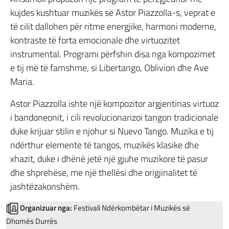
kujdes kushtuar muzikës së Astor Piazzolla-s, veprat e
të cilit dallohen për ritme energjike, harmoni moderne,
kontraste të forta emocionale dhe virtuozitet
instrumental. Programi përfshin disa nga kompozimet
e tij më të famshme, si Libertango, Oblivion dhe Ave
Maria.
Astor Piazzolla ishte një kompozitor argjentinas virtuoz
i bandoneonit, i cili revolucionarizoi tangon tradicionale
duke krijuar stilin e njohur si Nuevo Tango. Muzika e tij
ndërthur elemente të tangos, muzikës klasike dhe
xhazit, duke i dhënë jetë një gjuhe muzikore të pasur
dhe shprehëse, me një thellësi dhe origjinalitet të
jashtëzakonshëm.
Organizuar nga:
Festivali Ndërkombëtar i Muzikës së
Dhomës Durrës