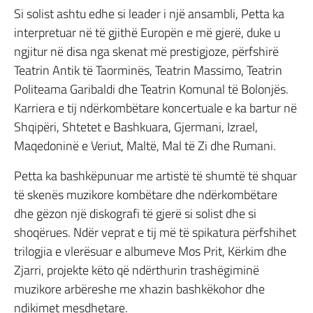
Si solist ashtu edhe si leader i një ansambli, Petta ka
interpretuar në të gjithë Europën e më gjerë, duke u
ngjitur në disa nga skenat më prestigjoze, përfshirë
Teatrin Antik të Taorminës, Teatrin Massimo, Teatrin
Politeama Garibaldi dhe Teatrin Komunal të Bolonjës.
Karriera e tij ndërkombëtare koncertuale e ka bartur në
Shqipëri, Shtetet e Bashkuara, Gjermani, Izrael,
Maqedoninë e Veriut, Maltë, Mal të Zi dhe Rumani.
Petta ka bashkëpunuar me artistë të shumtë të shquar
të skenës muzikore kombëtare dhe ndërkombëtare
dhe gëzon një diskografi të gjerë si solist dhe si
shoqërues. Ndër veprat e tij më të spikatura përfshihet
trilogjia e vlerësuar e albumeve Mos Prit, Kërkim dhe
Zjarri, projekte këto që ndërthurin trashëgiminë
muzikore arbëreshe me xhazin bashkëkohor dhe
ndikimet mesdhetare.