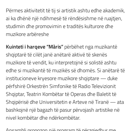
Përmes aktivitetit të tij si artistik ashtu edhe akademik,
ai ka dhënë një ndihmesë të rëndësishme në ruajtjen,
studimin dhe promovimin e traditës kulturore dhe
muzikore arbëreshe
Kuinteti i harqeve “M
àris”
përbëhet nga muzikantë
shqiptarë të cilët janë anëtarë aktivë të skenës
muzikore të vendit, ku interpretojnë si solistë ashtu
edhe si muzikantë të muzikës së dhomës. Si anëtarë të
institucioneve kryesore muzikore shqiptare — duke
përfshirë Orkestrën Simfonike të Radio Televizionit
Shqiptar, Teatrin Kombëtar të Operas dhe Baletit të
Shqipërisë dhe Universitetin e Arteve në Tiranë — ata
bashkojnë një bagazh të pasur përvojash artistike në
nivel kombëtar dhe ndërkombëtar.
Ansambli propozon një program të përzgjedhur me