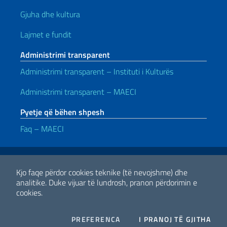
Gjuha dhe kultura
Lajmet e fundit
Administrimi transparent
Administrimi transparent – Instituti i Kulturës
Administrimi transparent – MAECI
Pyetje që bëhen shpesh
Faq – MAECI
Lidhje të dobishme
Note legali
Privacy e cookie policy
Dichiarazione di accessibilità
Kjo faqe përdor cookies teknike (të nevojshme) dhe
analitike.
Duke vijuar të lundrosh, pranon përdorimin e
cookies.
2026 E drejta e autorit Ministria e Punëve të Jashtme dhe
Bashkëpunimit Ndërkombëtar
COOKIES
I CO
PREFERENCA
I PRANOJ TË GJITHA