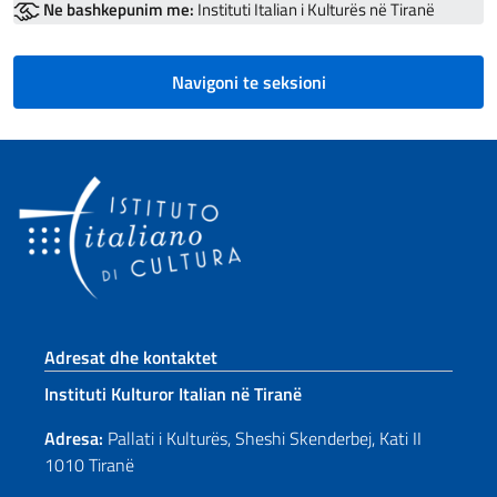
Ne bashkepunim me:
Instituti Italian i Kulturës në Tiranë
Navigoni te seksioni
Footer section
Adresat dhe kontaktet
Instituti Kulturor Italian në Tiranë
Adresa:
Pallati i Kulturës, Sheshi Skenderbej, Kati II
1010 Tiranë