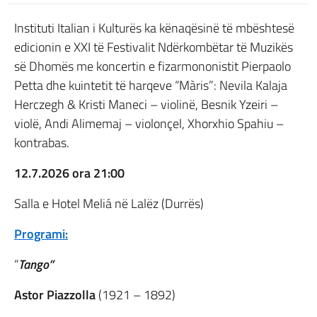
Instituti Italian i Kulturës ka kënaqësinë të mbështesë
edicionin e XXI të Festivalit Ndërkombëtar të Muzikës
së Dhomës me koncertin e fizarmononistit Pierpaolo
Petta dhe kuintetit të harqeve “Màris”: Nevila Kalaja
Herczegh & Kristi Maneci – violinë, Besnik Yzeiri –
violë, Andi Alimemaj – violonçel, Xhorxhio Spahiu –
kontrabas.
12.7.2026 ora 21:00
Salla e Hotel Meliá në Lalëz (Durrës)
Programi:
“
Tango”
Astor Piazzolla
(1921 – 1892)