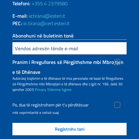
Telefoni:
+355 4 2379580
E-mail:
iictirana@esteri.it
PEC:
iic.tirana@cert.esteri.it
Abonohuni në buletinin tonë
Inserisci la tua email
Pranim i Rregullores së Përgjithshme mbi Mbrojtjen
e të Dhënave
Autorizoj trajtimin e të dhënave të mia personale në bazë të Rregullores
së Përgjithshme mbi Mbrojtjen e të dhënave dhe Ligjit nr. 196, datë 30
qershor 2003
Privacy
Shënime ligjore
Po, dua të regjistrohem për t'u përditësuar
mbi veprimtaritë e selisë suaj