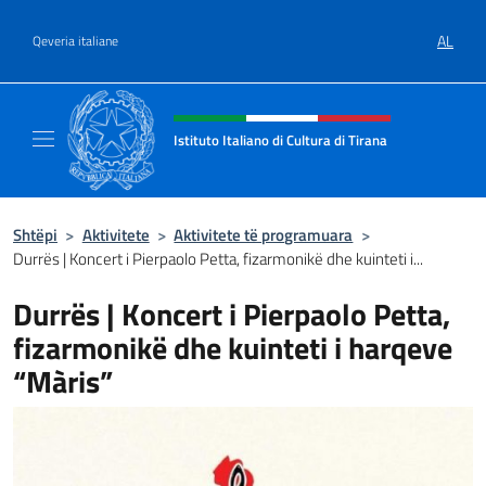
Kalo te përmbajtja
AL
Qeveria italiane
Kreu i faqes në internet, media 
Istituto Italiano di Cultura di Tirana
Il sito ufficiale dell'Istituto Italiano di Cultur
Shtëpi
>
Aktivitete
>
Aktivitete të programuara
>
Durrës | Koncert i Pierpaolo Petta, fizarmonikë dhe kuinteti i...
Durrës | Koncert i Pierpaolo Petta,
fizarmonikë dhe kuinteti i harqeve
“Màris”