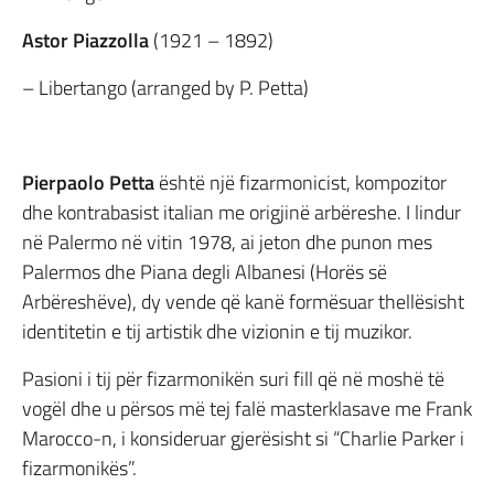
Astor Piazzolla
(1921 – 1892)
– Libertango (arranged by P. Petta)
Pierpaolo Petta
është një fizarmonicist, kompozitor
dhe kontrabasist italian me origjinë arbëreshe. I lindur
në Palermo në vitin 1978, ai jeton dhe punon mes
Palermos dhe Piana degli Albanesi (Horës së
Arbëreshëve), dy vende që kanë formësuar thellësisht
identitetin e tij artistik dhe vizionin e tij muzikor.
Pasioni i tij për fizarmonikën suri fill që në moshë të
vogël dhe u përsos më tej falë masterklasave me Frank
Marocco-n, i konsideruar gjerësisht si “Charlie Parker i
fizarmonikës”.