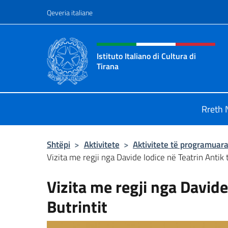
Kalo te përmbajtja
Qeveria italiane
Kreu i faqes në internet,
Istituto Italiano di Cultura di
Tirana
Il sito ufficiale dell'Istituto Italiano
Rreth 
Shtëpi
>
Aktivitete
>
Aktivitete të programuar
Vizita me regji nga Davide Iodice në Teatrin Antik t
Vizita me regji nga Davide
Butrintit