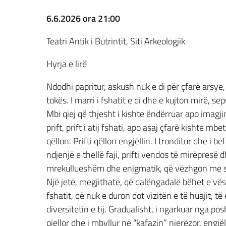
6.6.2026 ora 21:00
Teatri Antik i Butrintit, Siti Arkeologjik
Hyrja e lirë
Ndodhi papritur, askush nuk e di për çfarë arsye, p
tokës. I marri i fshatit e di dhe e kujton mirë, sep
Mbi qiej që thjesht i kishte ëndërruar apo imagji
prift, prift i atij fshati, apo asaj çfarë kishte m
qëllon. Prifti qëllon engjëllin. I tronditur dhe 
ndjenjë e thellë faji, prifti vendos të mirëpresë d
mrekullueshëm dhe enigmatik, që vëzhgon me sytë
Një jetë, megjithatë, që dalëngadalë bëhet e vësh
fshatit, që nuk e duron dot vizitën e të huajit, të
diversitetin e tij. Gradualisht, i ngarkuar nga po
qiellor dhe i mbyllur në “kafazin” njerëzor, engjë