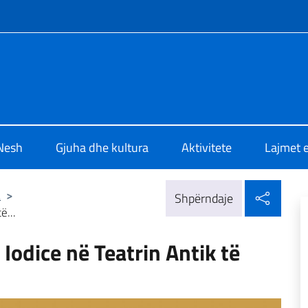
 media sociale dhe menuja
 di Cultura di Tirana
Nesh
Gjuha dhe kultura
Aktivitete
Lajmet e
Shpër
a
>
Shpërndaje
ë...
 Iodice në Teatrin Antik të