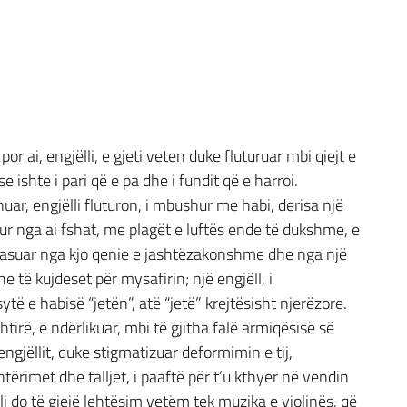
or ai, engjëlli, e gjeti veten duke fluturuar mbi qiejt e
se ishte i pari që e pa dhe i fundit që e harroi.
nuar, engjëlli fluturon, i mbushur me habi, derisa një
betur nga ai fshat, me plagët e luftës ende të dukshme, e
i befasuar nga kjo qenie e jashtëzakonshme dhe nga një
he të kujdeset për mysafirin; një engjëll, i
 e habisë “jetën”, atë “jetë” krejtësisht njerëzore.
tirë, e ndërlikuar, mbi të gjitha falë armiqësisë së
 engjëllit, duke stigmatizuar deformimin e tij,
shtërimet dhe talljet, i paaftë për t’u kthyer në vendin
lli do të gjejë lehtësim vetëm tek muzika e violinës, që