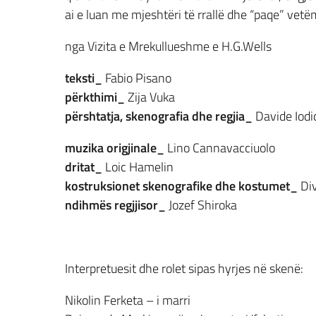
ai e luan me mjeshtëri të rrallë dhe “paqe” vetë
nga Vizita e Mrekullueshme e H.G.Wells
teksti_
Fabio Pisano
përkthimi_
Zija Vuka
përshtatja, skenografia dhe regjia_
Davide Iodi
muzika origjinale_
Lino Cannavacciuolo
dritat_
Loic Hamelin
kostruksionet skenografike dhe kostumet_
Div
ndihmës regjjisor_
Jozef Shiroka
Interpretuesit dhe rolet sipas hyrjes në skenë:
Nikolin Ferketa – i marri