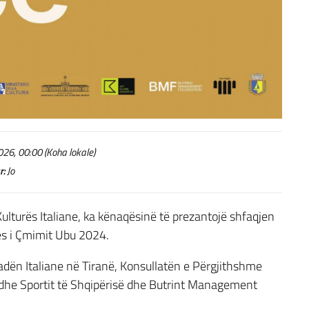
26, 00:00 (Koha lokale)
r:
Jo
ë Kulturës Italiane, ka kënaqësinë të prezantojë shfaqjen
tues i Çmimit Ubu 2024.
ën Italiane në Tiranë, Konsullatën e Përgjithshme
ës dhe Sportit të Shqipërisë dhe Butrint Management