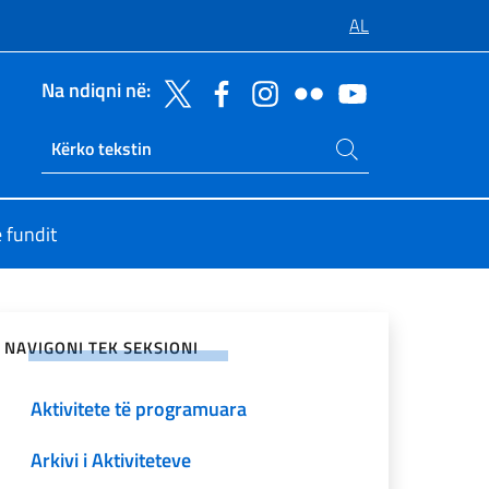
AL
Na ndiqni në:
Kerko ne faqe
Ricerca sito live
 fundit
ndaje në rrjetet sociale
NAVIGONI TEK SEKSIONI
Aktivitete të programuara
Arkivi i Aktiviteteve