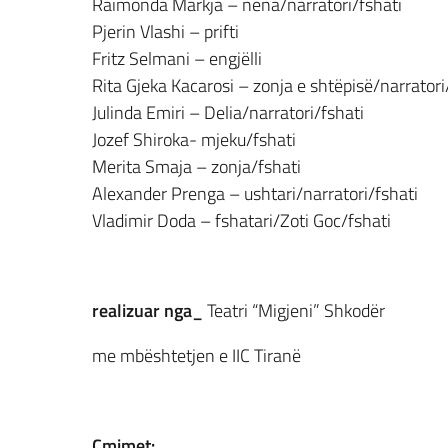
Raimonda Markja – nëna/narratori/fshati
Pjerin Vlashi – prifti
Fritz Selmani – engjëlli
Rita Gjeka Kacarosi – zonja e shtëpisë/narratori
Julinda Emiri – Delia/narratori/fshati
Jozef Shiroka- mjeku/fshati
Merita Smaja – zonja/fshati
Alexander Prenga – ushtari/narratori/fshati
Vladimir Doda – fshatari/Zoti Goc/fshati
realizuar nga_
Teatri “Migjeni” Shkodër
me mbështetjen e IIC Tiranë
Çmimet: