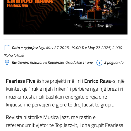
Data e ngjarjes:
Nga May 27 2025, 19:00 Tek May 27 2025, 21:00
(Koha lokale)
Ku:
Qendra Kulturore e Katedrales Ortodokse Tiranë
E paguar:
Jo
Fearless Five
është projekti më i ri i
Enrico Rava
-s, një
kuintet që “nuk e njeh frikën” i përbërë nga një brez i ri
muzikantësh, i cili bashkon energjitë e reja dhe
krijuese me përvojën e gjerë të drejtuesit të grupit.
Revista historike Musica Jazz, me rastin e
referendumit vjetor të Top Jazz-it, i dha grupit Fearless