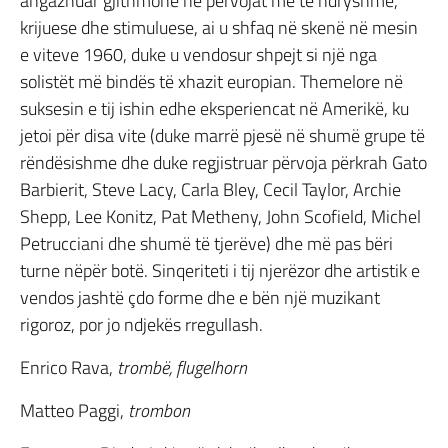
angazhuar gjithmonë në përvojat më të ndryshme,
krijuese dhe stimuluese, ai u shfaq në skenë në mesin
e viteve 1960, duke u vendosur shpejt si një nga
solistët më bindës të xhazit europian. Themelore në
suksesin e tij ishin edhe eksperiencat në Amerikë, ku
jetoi për disa vite (duke marrë pjesë në shumë grupe të
rëndësishme dhe duke regjistruar përvoja përkrah Gato
Barbierit, Steve Lacy, Carla Bley, Cecil Taylor, Archie
Shepp, Lee Konitz, Pat Metheny, John Scofield, Michel
Petrucciani dhe shumë të tjerëve) dhe më pas bëri
turne nëpër botë. Sinqeriteti i tij njerëzor dhe artistik e
vendos jashtë çdo forme dhe e bën një muzikant
rigoroz, por jo ndjekës rregullash.
Enrico Rava,
trombë, flugelhorn
Matteo Paggi,
trombon