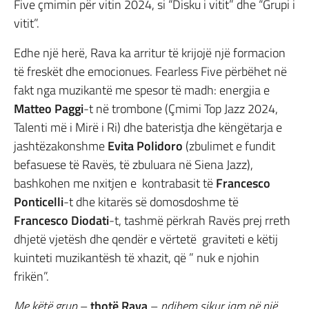
Five çmimin për vitin 2024, si “Disku i vitit” dhe “Grupi i
vitit”.
Edhe një herë, Rava ka arritur të krijojë një formacion
të freskët dhe emocionues. Fearless Five përbëhet në
fakt nga muzikantë me spesor të madh: energjia e
Matteo Paggi
-t në trombone (Çmimi Top Jazz 2024,
Talenti më i Mirë i Ri) dhe bateristja dhe këngëtarja e
jashtëzakonshme
Evita Polidoro
(zbulimet e fundit
befasuese të Ravës, të zbuluara në Siena Jazz),
bashkohen me nxitjen e kontrabasit të
Francesco
Ponticelli
-t dhe kitarës së domosdoshme të
Francesco Diodati
-t, tashmë përkrah Ravës prej rreth
dhjetë vjetësh dhe qendër e vërtetë graviteti e këtij
kuinteti muzikantësh të xhazit, që ” nuk e njohin
frikën”.
Me këtë grup
–
thotë Rava
–
ndihem sikur jam në një