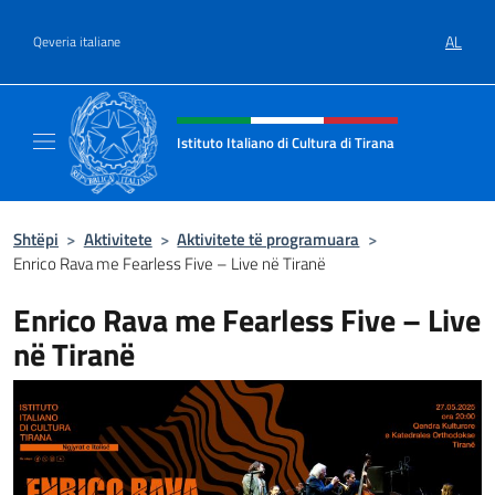
Kalo te përmbajtja
AL
Qeveria italiane
Kreu i faqes në internet, media 
Istituto Italiano di Cultura di Tirana
Il sito ufficiale dell'Istituto Italiano di Cultur
Shtëpi
>
Aktivitete
>
Aktivitete të programuara
>
Enrico Rava me Fearless Five – Live në Tiranë
Enrico Rava me Fearless Five – Live
në Tiranë