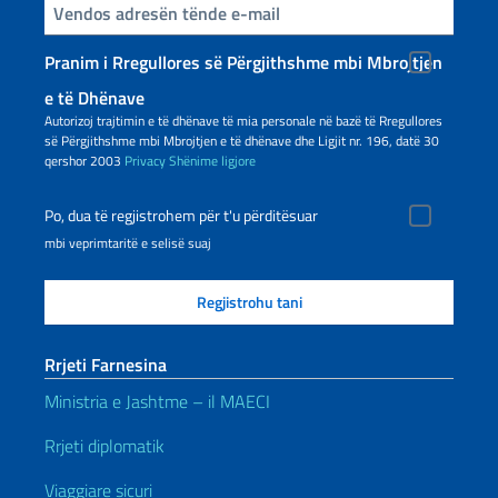
Inserisci la tua email
Pranim i Rregullores së Përgjithshme mbi Mbrojtjen
e të Dhënave
Autorizoj trajtimin e të dhënave të mia personale në bazë të Rregullores
së Përgjithshme mbi Mbrojtjen e të dhënave dhe Ligjit nr. 196, datë 30
qershor 2003
Privacy
Shënime ligjore
Po, dua të regjistrohem për t'u përditësuar
mbi veprimtaritë e selisë suaj
Rrjeti Farnesina
Ministria e Jashtme – il MAECI
Rrjeti diplomatik
Viaggiare sicuri