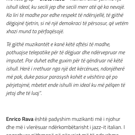
ishull ideal, ku secili jep dhe secili merr atë që ka nevojë.
Ka liri të madhe por edhe respekt të ndërsjellë, të gjithë
dëgjojnë tjetrin, si në një demokraci të përsosur, që vetëm
xhazi mund ta përfaqësojë
.
Të gjithë muzikantët e kanë këtë aftësi të madhe,
pothuajse telepatike për të dëgjuar dhe ndërvepruar me
imputet. Por duhet edhe guxim për të qëndruar në këtë
ishull. Herë i rrethuar nga një det kërcënues, ndonjëherë
më pak, duke pasur parasysh kohët e vështira që po
përjetojmë, mbetet ende ishulli im ideal ku më pëlqen të
jetoj dhe të luaj”
.
Enrico Rava
është padyshim muzikanti më i njohur
dhe më i vlerësuar ndërkombëtarisht i jazz-it italian. I