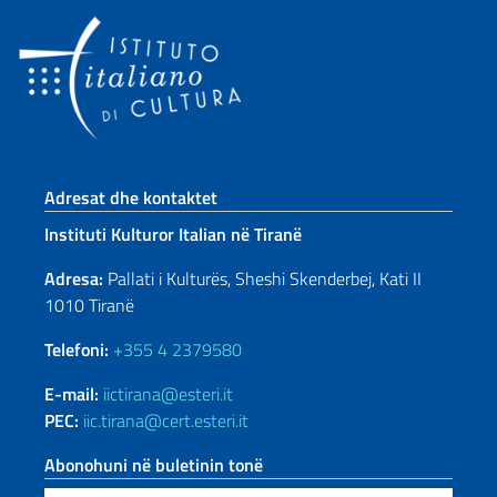
Footer section
Adresat dhe kontaktet
Instituti Kulturor Italian në Tiranë
Adresa:
Pallati i Kulturës, Sheshi Skenderbej, Kati II
1010 Tiranë
Telefoni:
+355 4 2379580
E-mail:
iictirana@esteri.it
PEC:
iic.tirana@cert.esteri.it
Abonohuni në buletinin tonë