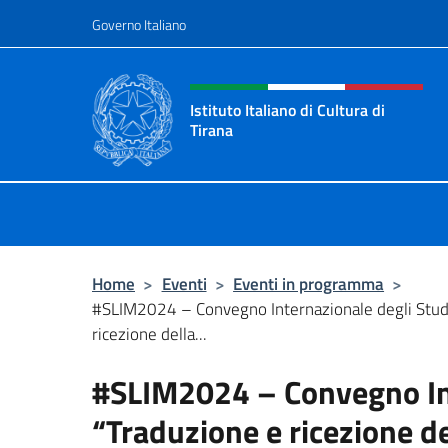
Salta al contenuto
Governo Italiano
Intestazione sito, social 
Istituto Italiano di Cultura di
Tirana
Il sito ufficiale dell'Istituto Italiano
Home
>
Eventi
>
Eventi in programma
>
#SLIM2024 – Convegno Internazionale degli Studi
ricezione della...
#SLIM2024 – Convegno Int
“Traduzione e ricezione del