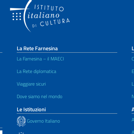
La Rete Farnesina
L
La Farnesina – il MAECI
C
La Rete diplomatica
E
Viaggiare sicuri
L
Dove siamo nel mondo
N
Le Istituzioni
A
Governo Italiano
A