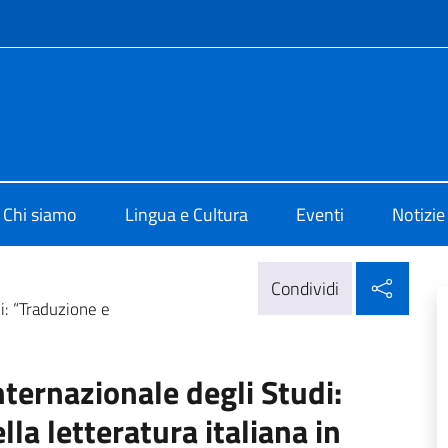
e menù
 di Cultura di Tirana
Chi siamo
Lingua e Cultura
Eventi
Notizie
Condi
Condividi
: “Traduzione e
ernazionale degli Studi:
la letteratura italiana in