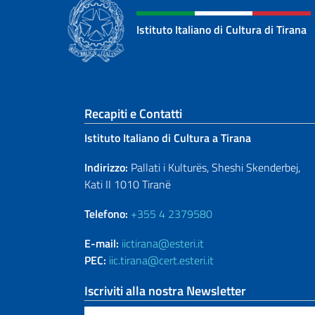
Istituto Italiano di Cultura di Tirana
Sezione footer
Recapiti e Contatti
Istituto Italiano di Cultura a Tirana
Indirizzo:
Pallati i Kulturës, Sheshi Skenderbej,
Kati II 1010 Tiranë
Telefono:
+355 4 2379580
E-mail:
iictirana@esteri.it
PEC:
iic.tirana@cert.esteri.it
Iscriviti alla nostra Newsletter