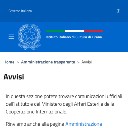
Salta al contenuto
IT
Governo Italiano
Intestazione sito, social e menù
Istituto Italiano di Cultura di Tirana
Il sito ufficiale dell'Istituto Italiano di Cultur
Home
>
Amministrazione trasparente
>
Avvisi
Avvisi
In questa sezione potete trovare comunicazioni ufficiali
dell’Istituto e del Ministero degli Affari Esteri e della
Cooperazione Internazionale.
Rinviamo anche alla pagina
Amministrazione