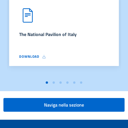
The National Pavilion of Italy
DOWNLOAD
THE NATIONAL PAVILION OF ITALY
Naviga nella sezione