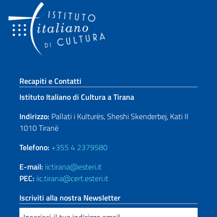
Sezione footer
Recapiti e Contatti
Istituto Italiano di Cultura a Tirana
Indirizzo:
Pallati i Kulturës, Sheshi Skenderbej, Kati II
1010 Tiranë
Telefono:
+355 4 2379580
E-mail:
iictirana@esteri.it
PEC:
iic.tirana@cert.esteri.it
Iscriviti alla nostra Newsletter
Inserisci la tua email