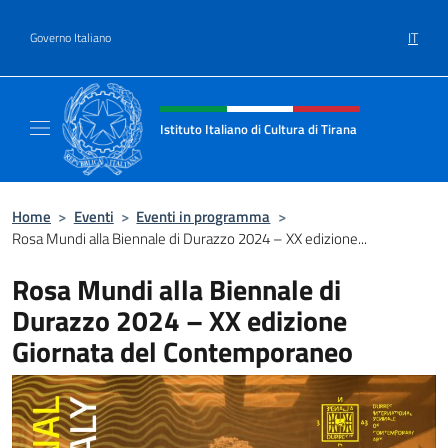
Salta al contenuto
IT
Governo Italiano
Intestazione sito, social e menù
Istituto Italiano di Cultura di Tirana
Il sito ufficiale dell'Istituto Italiano di Cultur
Home
>
Eventi
>
Eventi in programma
>
Rosa Mundi alla Biennale di Durazzo 2024 – XX edizione...
Rosa Mundi alla Biennale di
Durazzo 2024 – XX edizione
Giornata del Contemporaneo