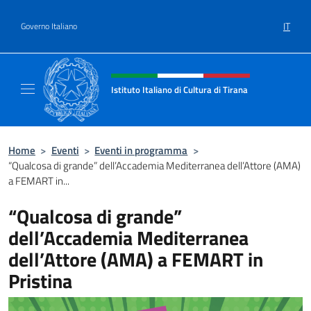
Salta al contenuto
IT
Governo Italiano
Intestazione sito, social e menù
Istituto Italiano di Cultura di Tirana
Il sito ufficiale dell'Istituto Italiano di Cultur
Home
>
Eventi
>
Eventi in programma
>
“Qualcosa di grande” dell’Accademia Mediterranea dell’Attore (AMA)
a FEMART in...
“Qualcosa di grande”
dell’Accademia Mediterranea
dell’Attore (AMA) a FEMART in
Pristina