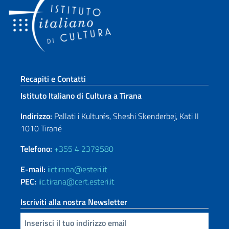
Sezione footer
Recapiti e Contatti
Istituto Italiano di Cultura a Tirana
Indirizzo:
Pallati i Kulturës, Sheshi Skenderbej, Kati II
1010 Tiranë
Telefono:
+355 4 2379580
E-mail:
iictirana@esteri.it
PEC:
iic.tirana@cert.esteri.it
Iscriviti alla nostra Newsletter
Inserisci la tua email