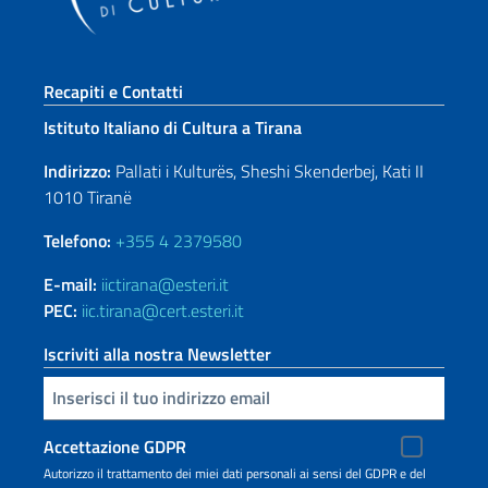
Sezione footer
Recapiti e Contatti
Istituto Italiano di Cultura a Tirana
Indirizzo:
Pallati i Kulturës, Sheshi Skenderbej, Kati II
1010 Tiranë
Telefono:
+355 4 2379580
E-mail:
iictirana@esteri.it
PEC:
iic.tirana@cert.esteri.it
Iscriviti alla nostra Newsletter
Inserisci la tua email
Accettazione GDPR
Autorizzo il trattamento dei miei dati personali ai sensi del GDPR e del