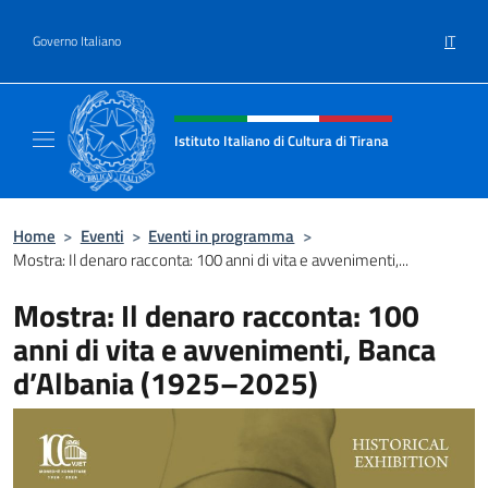
Salta al contenuto
IT
Governo Italiano
Intestazione sito, social e menù
Istituto Italiano di Cultura di Tirana
Il sito ufficiale dell'Istituto Italiano di Cultur
Home
>
Eventi
>
Eventi in programma
>
Mostra: Il denaro racconta: 100 anni di vita e avvenimenti,...
Mostra: Il denaro racconta: 100
anni di vita e avvenimenti, Banca
d’Albania (1925–2025)