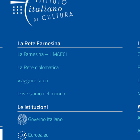
La Rete Farnesina
L
La Farnesina – il MAECI
C
La Rete diplomatica
E
Viaggiare sicuri
L
Dove siamo nel mondo
N
Le Istituzioni
A
Governo Italiano
A
Europa.eu