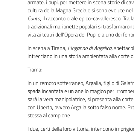
armate, i pupi, per mettere in scena storie di cava
cultura della Magna Grecia e si sono evolute nel 
Cunto
, il racconto orale epico-cavalleresco. Tra l
tradizionali marionette popolari si trasformaro
vita ai teatri dell’Opera dei Pupi e a uno dei fenom
In scena a Tirana,
L’inganno di Angelica
, spettacol
intrecciano in una storia ambientata alla corte 
Trama:
In un remoto sotterraneo, Argalia, figlio di Gala
spada incantata e un anello magico per irromper
sarà la vera manipolatrice, si presenta alla corte
con Uberto, ovvero Argalia sotto falso nome. Pre
stessa al campione.
I due, certi della loro vittoria, intendono imprig