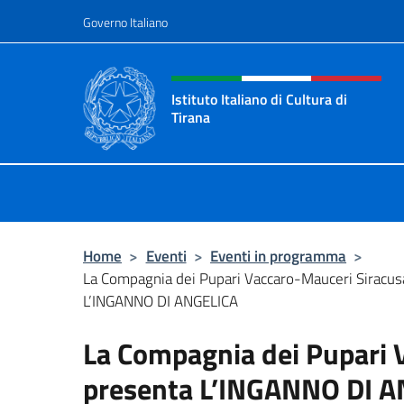
Salta al contenuto
Governo Italiano
Intestazione sito, social 
Istituto Italiano di Cultura di
Tirana
Il sito ufficiale dell'Istituto Italiano
Home
>
Eventi
>
Eventi in programma
>
La Compagnia dei Pupari Vaccaro-Mauceri Siracus
L’INGANNO DI ANGELICA
La Compagnia dei Pupari 
presenta L’INGANNO DI 