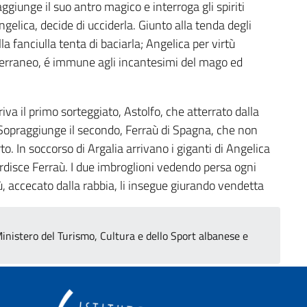
ggiunge il suo antro magico e interroga gli spiriti
gelica, decide di ucciderla. Giunto alla tenda degli
lla fanciulla tenta di baciarla; Angelica per virtù
otterraneo, é immune agli incantesimi del mago ed
rriva il primo sorteggiato, Astolfo, che atterrato dalla
 Sopraggiunge il secondo, Ferraù di Spagna, che non
o. In soccorso di Argalia arrivano i giganti di Angelica
rdisce Ferraù. I due imbroglioni vedendo persa ogni
ù, accecato dalla rabbia, li insegue giurando vendetta
inistero del Turismo, Cultura e dello Sport albanese e