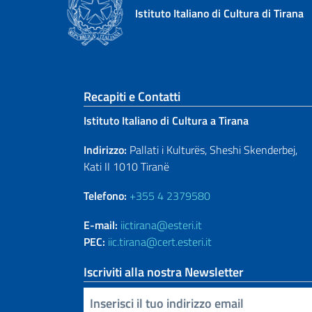
Istituto Italiano di Cultura di Tirana
Sezione footer
Recapiti e Contatti
Istituto Italiano di Cultura a Tirana
Indirizzo:
Pallati i Kulturës, Sheshi Skenderbej,
Kati II 1010 Tiranë
Telefono:
+355 4 2379580
E-mail:
iictirana@esteri.it
PEC:
iic.tirana@cert.esteri.it
Iscriviti alla nostra Newsletter
Inserisci la tua email