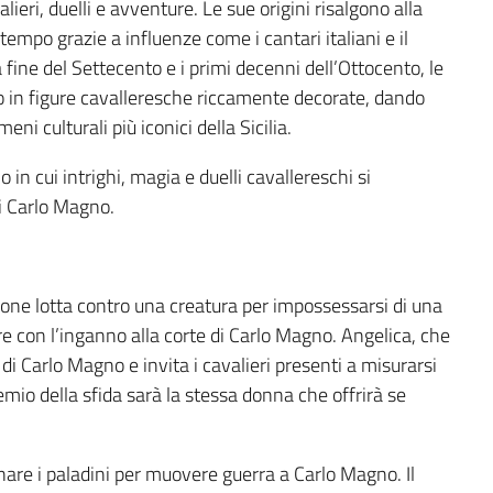
lieri, duelli e avventure. Le sue origini risalgono alla
tempo grazie a influenze come i cantari italiani e il
a fine del Settecento e i primi decenni dell’Ottocento, le
no in figure cavalleresche riccamente decorate, dando
eni culturali più iconici della Sicilia.
o in cui intrighi, magia e duelli cavallereschi si
di Carlo Magno.
frone lotta contro una creatura per impossessarsi di una
e con l’inganno alla corte di Carlo Magno. Angelica, che
 di Carlo Magno e invita i cavalieri presenti a misurarsi
mio della sfida sarà la stessa donna che offrirà se
ionare i paladini per muovere guerra a Carlo Magno. Il