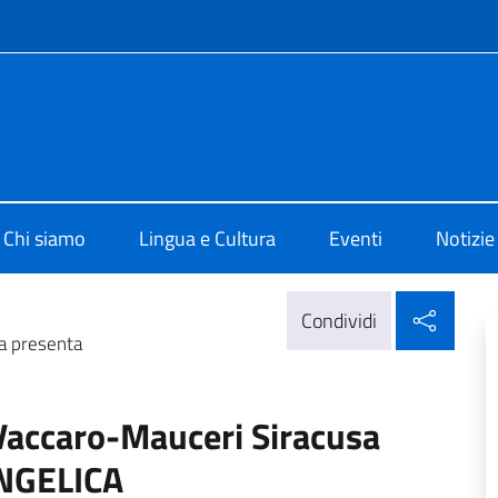
e menù
 di Cultura di Tirana
Chi siamo
Lingua e Cultura
Eventi
Notizie
Condi
Condividi
a presenta
Vaccaro-Mauceri Siracusa
ANGELICA