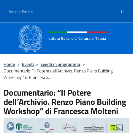
Salta al contenuto
IT
Governo Italiano
Intestazione sito, social e menù
Istituto Italiano di Cultura di Tirana
Il sito ufficiale dell'Istituto Italiano di Cultur
Home
>
Eventi
>
Eventi in programma
>
Documentario: “Il Potere dell’Archivio. Renzo Piano Building
Workshop” di Francesca...
Documentario: “Il Potere
dell’Archivio. Renzo Piano Building
Workshop” di Francesca Molteni