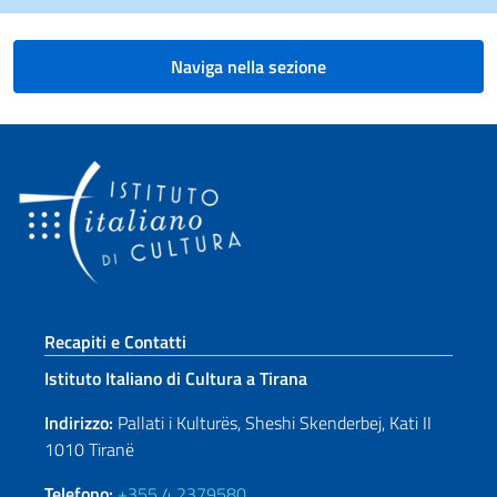
Naviga nella sezione
Sezione footer
Recapiti e Contatti
Istituto Italiano di Cultura a Tirana
Indirizzo:
Pallati i Kulturës, Sheshi Skenderbej, Kati II
1010 Tiranë
Telefono:
+355 4 2379580