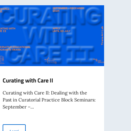
Curating with Care II
Call 
inter
Curating with Care II: Dealing with the
Phot
Past in Curatorial Practice Block Seminars:
Count
September –...
L’Isti
colla
Curating with Care II