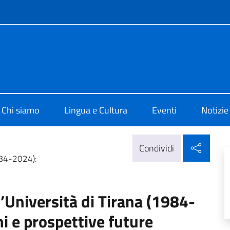
e menù
 di Cultura di Tirana
Chi siamo
Lingua e Cultura
Eventi
Notizie
Condi
Condividi
1984-2024):
ll’Università di Tirana (1984-
i e prospettive future