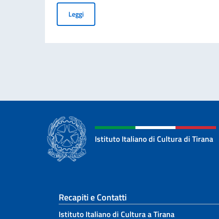
SELEZIONE MIDJ PER PROGETTO AIR – Artisti 
Leggi
Istituto Italiano di Cultura di Tirana
Sezione footer
Recapiti e Contatti
Istituto Italiano di Cultura a Tirana