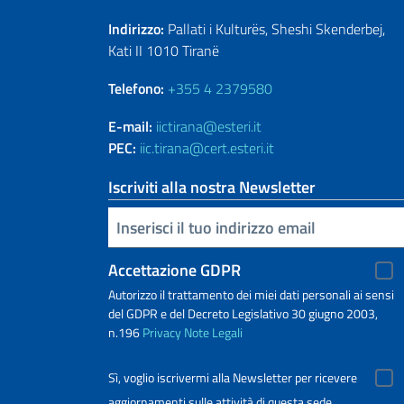
Indirizzo:
Pallati i Kulturës, Sheshi Skenderbej,
Kati II 1010 Tiranë
Telefono:
+355 4 2379580
E-mail:
iictirana@esteri.it
PEC:
iic.tirana@cert.esteri.it
Iscriviti alla nostra Newsletter
Inserisci la tua email
Accettazione GDPR
Autorizzo il trattamento dei miei dati personali ai sensi
del GDPR e del Decreto Legislativo 30 giugno 2003,
n.196
Privacy
Note Legali
Sì, voglio iscrivermi alla Newsletter per ricevere
aggiornamenti sulle attività di questa sede