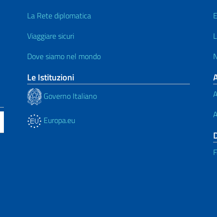
La Rete diplomatica
E
Viaggiare sicuri
L
Dove siamo nel mondo
N
Le Istituzioni
A
Governo Italiano
A
Europa.eu
F