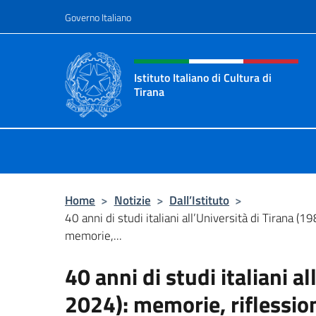
Salta al contenuto
Governo Italiano
Intestazione sito, social 
Istituto Italiano di Cultura di
Tirana
Il sito ufficiale dell'Istituto Italiano
Home
>
Notizie
>
Dall’Istituto
>
40 anni di studi italiani all’Università di Tirana (
memorie,...
40 anni di studi italiani a
2024): memorie, riflession