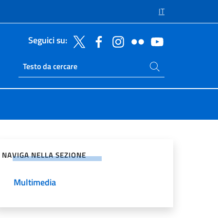
IT
Seguici su:
Cerca nel sito
Ricerca sito live
vidi sui Social Network
NAVIGA NELLA SEZIONE
Multimedia