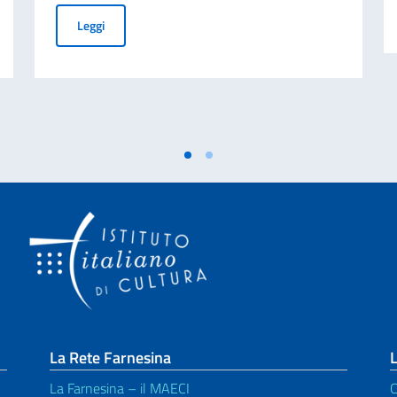
In Residenza 2027
Premio Pashko Gjeçi per la Traduzione Letteraria Italian
Leggi
La Rete Farnesina
L
La Farnesina – il MAECI
C